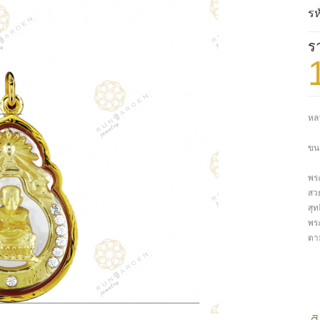
รห
ร
หลว
ขนา
พร
สว
สุ
พร
ตา